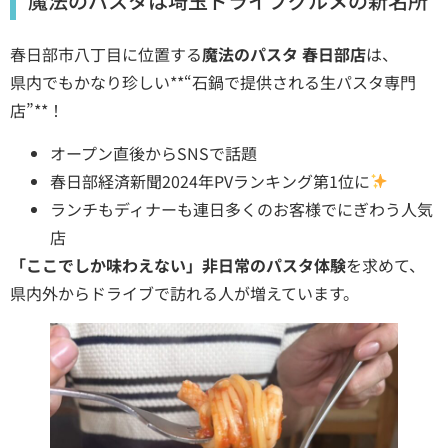
魔法のパスタは埼玉ドライブグルメの新名所
春日部市八丁目に位置する
魔法のパスタ 春日部店
は、
県内でもかなり珍しい**“石鍋で提供される生パスタ専門
店”**！
オープン直後からSNSで話題
春日部経済新聞2024年PVランキング第1位に
ランチもディナーも連日多くのお客様でにぎわう人気
店
「ここでしか味わえない」非日常のパスタ体験
を求めて、
県内外からドライブで訪れる人が増えています。