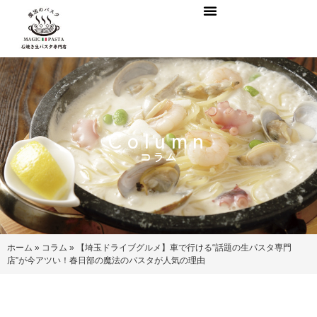
Column
コラム
ホーム
»
コラム
»
【埼玉ドライブグルメ】車で行ける“話題の生パスタ専門
店”が今アツい！春日部の魔法のパスタが人気の理由