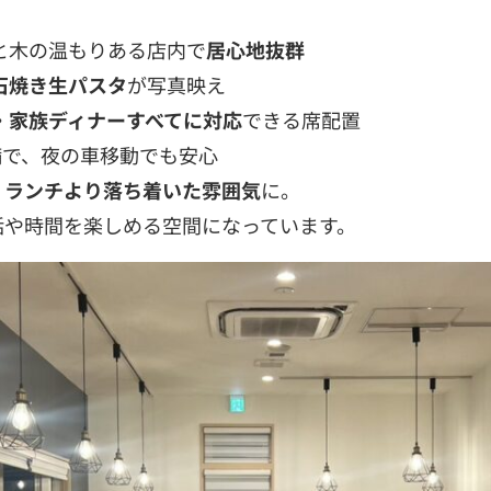
と木の温もりある店内で
居心地抜群
石焼き生パスタ
が写真映え
・家族ディナーすべてに対応
できる席配置
備で、夜の車移動でも安心
、
ランチより落ち着いた雰囲気
に。
話や時間を楽しめる空間になっています。