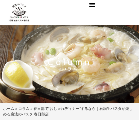
Column
コラム
ホーム
»
コラム
»
春日部で“おしゃれディナー”するなら｜石鍋生パスタが楽し
める魔法のパスタ 春日部店