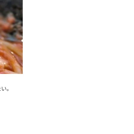
。
たい。