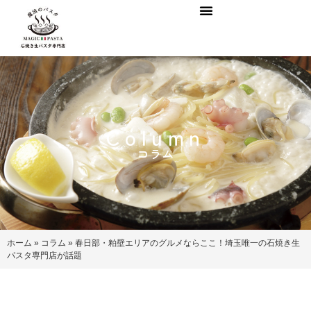
Column
コラム
ホーム
»
コラム
»
春日部・粕壁エリアのグルメならここ！埼玉唯一の石焼き生
パスタ専門店が話題