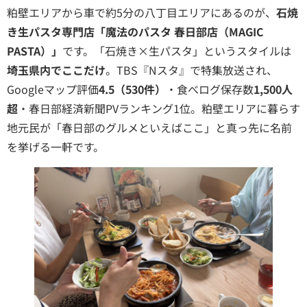
粕壁エリアから車で約5分の八丁目エリアにあるのが、
石焼
き生パスタ専門店「魔法のパスタ 春日部店（MAGIC
PASTA）」
です。「石焼き×生パスタ」というスタイルは
埼玉県内でここだけ
。TBS『Nスタ』で特集放送され、
Googleマップ評価
4.5（530件）
・食べログ保存数
1,500人
超
・春日部経済新聞PVランキング1位。粕壁エリアに暮らす
地元民が「春日部のグルメといえばここ」と真っ先に名前
を挙げる一軒です。