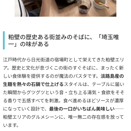
粕壁の歴史ある街並みのそばに、「埼玉唯
一」の味がある
江戸時代から日光街道の宿場町として栄えてきた粕壁エリ
ア。歴史と文化が息づくこの街のすぐそばに、まったく新
しい食体験を提供するのが魔法のパスタです。
淡路島産の
生麺を熱々の石鍋で仕上げる
スタイルは、テーブルに届い
た瞬間からグツグツという音・立ち上る湯気・食欲をそそ
る香りで五感すべてを刺激。食べ進めるほどソースが濃厚
になっていく設計で、
最後の一口がいちばん美味しい
——
粕壁エリアのグルメシーンに、唯一無二の存在感を放って
います。