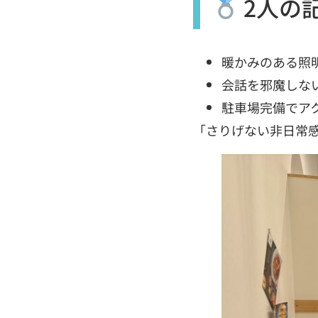
2人の
暖かみのある照
会話を邪魔しな
駐車場完備でアク
「さりげない非日常