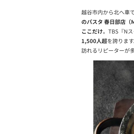
越谷市内から北へ車で
のパスタ 春日部店（MA
ここだけ
。TBS『N
1,500人超
を誇ります
訪れるリピーターが