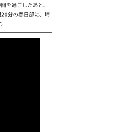
時間を過ごしたあと、
20分
の春日部に、埼
す。