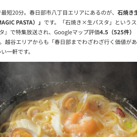
最短20分。春日部市八丁目エリアにあるのが、
石焼き
GIC PASTA）」
です。「石焼き×生パスタ」というス
スタ』で特集放送され、Googleマップ評価
4.5（525件）
。越谷エリアからも「春日部までわざわざ行く価値があ
多い一軒です。