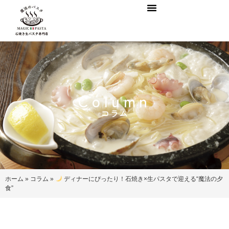
Column
コラム
ホーム
»
コラム
»
ディナーにぴったり！石焼き×生パスタで迎える“魔法の夕
食”