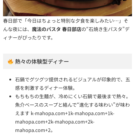
春日部で「今日はちょっと特別な夕食を楽しみたい…」そ
んな夜には、
魔法のパスタ 春日部店
の“石焼き生パスタ”デ
ィナーがぴったりです。
熱々の体験型ディナー
石鍋でグツグツ提供されるビジュアルが印象的で、五
感を刺激するディナー体験。
もちもちの生麺が、冷めにくい石鍋で最後まで熱々。
魚介ベースのスープと絡んで“進化する味わい”が味わ
えます
k-mahopa.com+1k-mahopa.com+1
k-
mahopa.com+2k-mahopa.com+2k-
mahopa.com+2
。